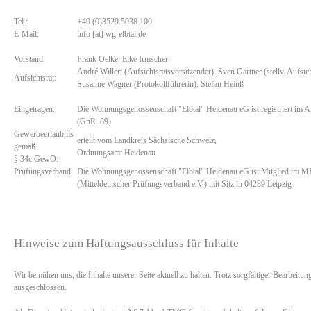
Tel.:
+49 (0)3529 5038 100
E-Mail:
info [at] wg-elbtal.de
Vorstand:
Frank Oelke, Elke Irmscher
André Willert (Aufsichtsratsvorsitzender), Sven Gärtner (stellv. Aufsich
Aufsichtsrat:
Susanne Wagner (Protokollführerin), Stefan Heinß
Eingetragen:
Die Wohnungsgenossenschaft "Elbtal" Heidenau eG ist registriert im 
(GnR. 89)
Gewerbeerlaubnis
erteilt vom Landkreis Sächsische Schweiz,
gemäß
Ordnungsamt Heidenau
§ 34c GewO:
Prüfungsverband:
Die Wohnungsgenossenschaft "Elbtal" Heidenau eG ist Mitglied im M
(Mitteldeutscher Prüfungsverband e.V.) mit Sitz in 04289 Leipzig
Hinweise zum Haftungsausschluss für Inhalte
Wir bemühen uns, die Inhalte unserer Seite aktuell zu halten. Trotz sorgfältiger Bearbeitun
ausgeschlossen.