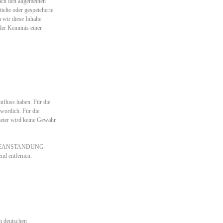
ach den allgemeinen
telte oder gespeicherte
wir diese Inhalte
er Kenntnis einer
influss haben. Für die
twortlich. Für die
bieter wird keine Gewähr
OHNE BEANSTANDUNG
nd entfernen.
em deutschen