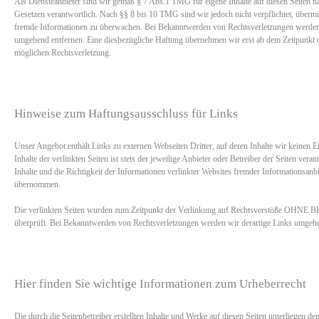
Als Diensteanbieter sind wir gemäß § 7 Abs.1 TMG für eigene Inhalte auf diesen Seiten n
Gesetzen verantwortlich. Nach §§ 8 bis 10 TMG sind wir jedoch nicht verpflichtet, übermit
fremde Informationen zu überwachen. Bei Bekanntwerden von Rechtsverletzungen werden 
umgehend entfernen. Eine diesbezügliche Haftung übernehmen wir erst ab dem Zeitpunkt d
möglichen Rechtsverletzung.
Hinweise zum Haftungsausschluss für Links
Unser Angebot enthält Links zu externen Webseiten Dritter, auf deren Inhalte wir keinen E
Inhalte der verlinkten Seiten ist stets der jeweilige Anbieter oder Betreiber der Seiten veran
Inhalte und die Richtigkeit der Informationen verlinkter Websites fremder Informationsan
übernommen.
Die verlinkten Seiten wurden zum Zeitpunkt der Verlinkung auf Rechtsverstöße 
überprüft. Bei Bekanntwerden von Rechtsverletzungen werden wir derartige Links umgehe
Hier finden Sie wichtige Informationen zum Urheberrecht
Die durch die Seitenbetreiber erstellten Inhalte und Werke auf diesen Seiten unterliegen d