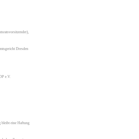
tsratsvorsitzender),
Amtsgericht Dresden
DP e.V.
g bleibt eine Haftung