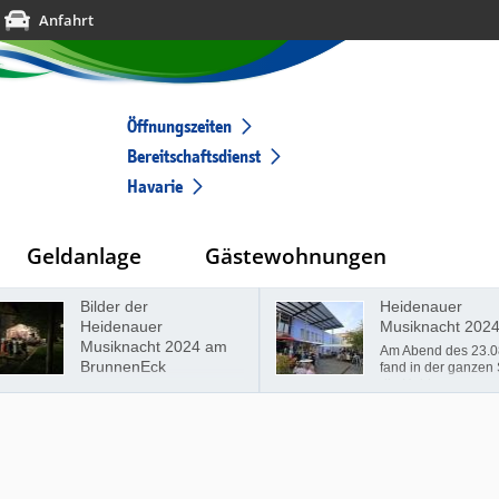
Anfahrt
Öffnungszeiten
Bereitschaftsdienst
Havarie
Geldanlage
Gästewohnungen
Bilder der
Heidenauer
Heidenauer
Musiknacht 2024
Musiknacht 2024 am
Am Abend des 23.08.2024
BrunnenEck
fand in der ganzen Stadt
die Heidenauer
Musiknacht statt. 14
verschiedenen Künstler an
12 verschiedenen
Standorten. Auch wir, die
Wohnungsgenossenschaft
"Elbtal" Heidenau eG, w