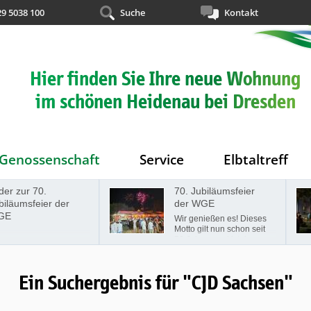
29 5038 100
Suche
Kontakt
Hier finden Sie Ihre neue Wohnung
im schönen Heidenau bei Dresden
Genossenschaft
Service
Elbtaltreff
70.
70. Jubiläumsfeier
eier der
der WGE
Wir genießen es! Dieses
Motto gilt nun schon seit
70 Jahren und ist der
Leitspruch der
Wohnungsgenossenschaft
"Elbtal" Heidenau seit
Ein Suchergebnis für "CJD Sachsen"
jeher. Am Samstag, den
07.09.2024, fand auf der
Festwiese Beethoven