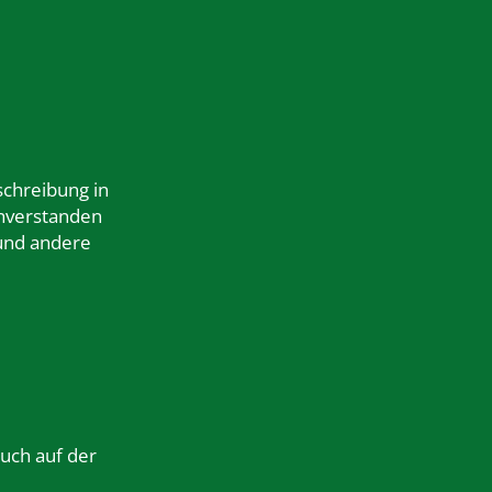
schreibung in
nverstanden
 und andere
auch auf der