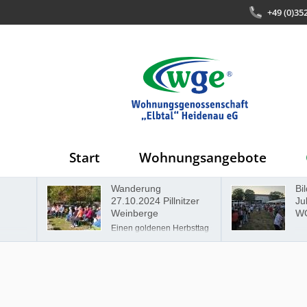
+49 (0)35
Start
Wohnungsangebote
Wanderung
Bilder zur 
27.10.2024 Pillnitzer
Jubiläumsf
Weinberge
WGE
Einen goldenen Herbsttag
für eine Wanderung zu
erwischen, ist nicht
selbstverständlich.
Dennoch hatten wir, die
Wohnungsgenossenschaft
"Elbtal" Heidenau,
gemeinsam mit unseren