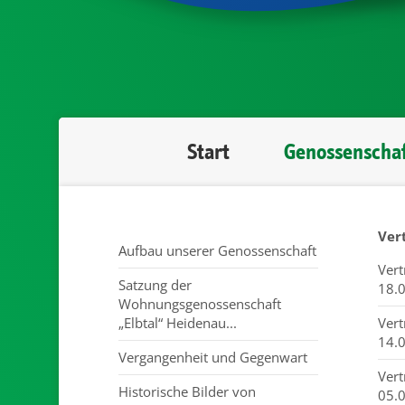
Start
Genossenscha
Ver
Aufbau unserer Genossenschaft
Ver
Satzung der
18.
Wohnungsgenossenschaft
„Elbtal“ Heidenau...
Ver
14.
Vergangenheit und Gegenwart
Ver
Historische Bilder von
05.