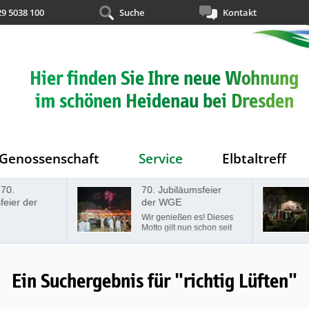
29 5038 100
Suche
Kontakt
Hier finden Sie Ihre neue Wohnung
im schönen Heidenau bei Dresden
Genossenschaft
Service
Elbtaltreff
70.
70. Jubiläumsfeier
eier der
der WGE
Wir genießen es! Dieses
Motto gilt nun schon seit
70 Jahren und ist der
Leitspruch der
Wohnungsgenossenschaft
"Elbtal" Heidenau seit
Ein Suchergebnis für "richtig Lüften"
jeher. Am Samstag, den
07.09.2024, fand auf der
Festwiese Beethoven