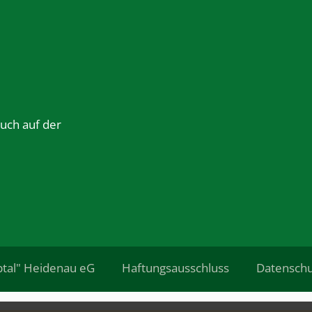
auch auf der
btal" Heidenau eG
Haftungsausschluss
Datenschu