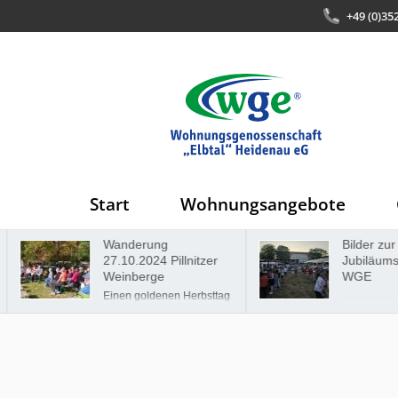
+49 (0)35
Start
Wohnungsangebote
Wanderung
Bilder zur 
27.10.2024 Pillnitzer
Jubiläumsf
Weinberge
WGE
Einen goldenen Herbsttag
für eine Wanderung zu
erwischen, ist nicht
selbstverständlich.
Dennoch hatten wir, die
Wohnungsgenossenschaft
"Elbtal" Heidenau,
gemeinsam mit unseren