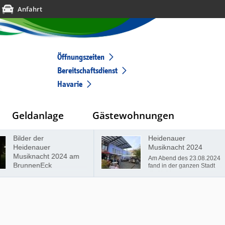
Anfahrt
Öffnungszeiten
Bereitschaftsdienst
Havarie
Geldanlage
Gästewohnungen
Bilder der
Heidenauer
Heidenauer
Musiknacht 2024
Musiknacht 2024 am
Am Abend des 23.08.2024
BrunnenEck
fand in der ganzen Stadt
die Heidenauer
Musiknacht statt. 14
verschiedenen Künstler an
12 verschiedenen
Standorten. Auch wir, die
Wohnungsgenossenschaft
"Elbtal" Heidenau eG, w