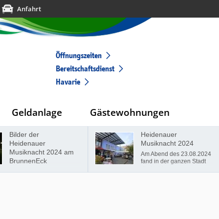
Anfahrt
Öffnungszeiten
Bereitschaftsdienst
Havarie
Geldanlage
Gästewohnungen
Bilder der
Heidenauer
Heidenauer
Musiknacht 2024
Musiknacht 2024 am
Am Abend des 23.08.2024
BrunnenEck
fand in der ganzen Stadt
die Heidenauer
Musiknacht statt. 14
verschiedenen Künstler an
12 verschiedenen
Standorten. Auch wir, die
Wohnungsgenossenschaft
"Elbtal" Heidenau eG, w