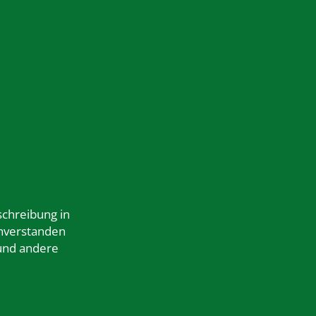
schreibung in
nverstanden
 und andere