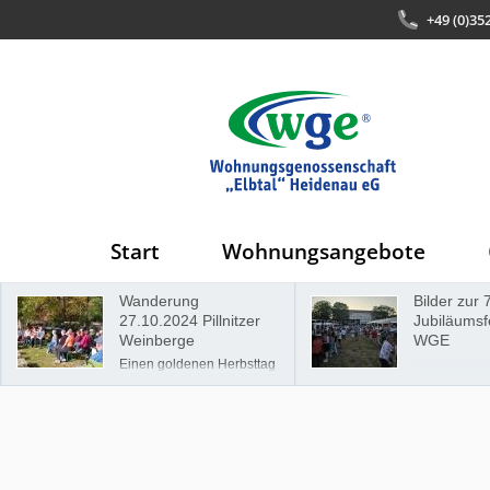
+49 (0)35
Start
Wohnungsangebote
Wanderung
Bilder zur 
27.10.2024 Pillnitzer
Jubiläumsf
Weinberge
WGE
Einen goldenen Herbsttag
für eine Wanderung zu
erwischen, ist nicht
selbstverständlich.
Dennoch hatten wir, die
Wohnungsgenossenschaft
"Elbtal" Heidenau,
gemeinsam mit unseren