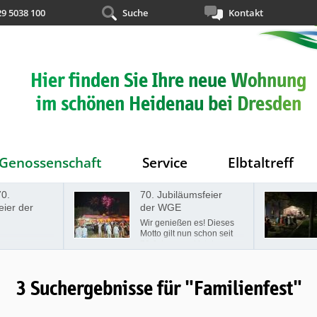
29 5038 100
Suche
Kontakt
Hier finden Sie Ihre neue Wohnung
im schönen Heidenau bei Dresden
Genossenschaft
Service
Elbtaltreff
70.
70. Jubiläumsfeier
eier der
der WGE
Wir genießen es! Dieses
Motto gilt nun schon seit
70 Jahren und ist der
Leitspruch der
Wohnungsgenossenschaft
"Elbtal" Heidenau seit
3 Suchergebnisse für "Familienfest"
jeher. Am Samstag, den
07.09.2024, fand auf der
Festwiese Beethoven