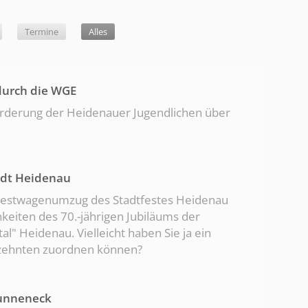
Termine
Alles
Alles
durch die WGE
Förderung der Heidenauer Jugendlichen über
adt Heidenau
Festwagenumzug des Stadtfestes Heidenau
chkeiten des 70.-jährigen Jubiläums der
" Heidenau. Vielleicht haben Sie ja ein
zehnten zuordnen können?
unneneck