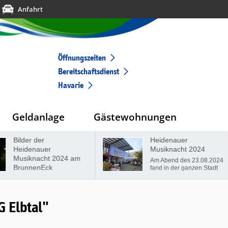
Anfahrt
Öffnungszeiten
Bereitschaftsdienst
Havarie
Geldanlage
Gästewohnungen
Bilder der
Heidenauer
Heidenauer
Musiknacht 2024
Musiknacht 2024 am
Am Abend des 23.08.2024
BrunnenEck
fand in der ganzen Stadt
die Heidenauer
Musiknacht statt. 14
verschiedenen Künstler an
12 verschiedenen
G Elbtal"
Standorten. Auch wir, die
Wohnungsgenossenschaft
"Elbtal" Heidenau eG, w