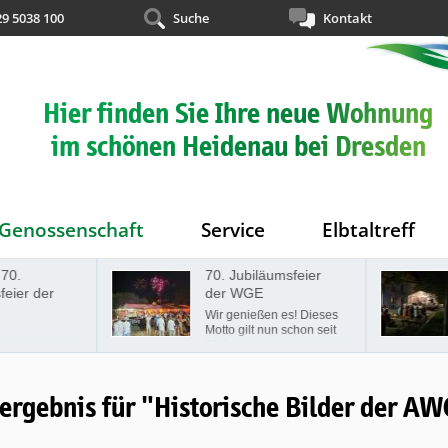
29 5038 100
Suche
Kontakt
Hier finden Sie Ihre neue Wohnung
im schönen Heidenau bei Dresden
Genossenschaft
Service
Elbtaltreff
70.
70. Jubiläumsfeier
eier der
der WGE
Wir genießen es! Dieses
Motto gilt nun schon seit
70 Jahren und ist der
Leitspruch der
Wohnungsgenossenschaft
"Elbtal" Heidenau seit
ergebnis für "Historische Bilder der AW
jeher. Am Samstag, den
07.09.2024, fand auf der
Festwiese Beethoven