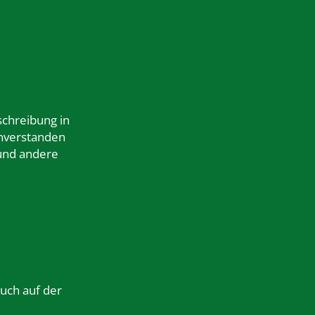
schreibung in
nverstanden
 und andere
auch auf der