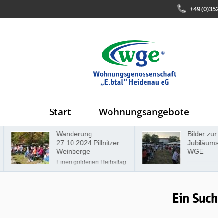
+49 (0)35
Start
Wohnungsangebote
Wanderung
Bilder zur 
27.10.2024 Pillnitzer
Jubiläumsf
Weinberge
WGE
Einen goldenen Herbsttag
für eine Wanderung zu
erwischen, ist nicht
selbstverständlich.
Dennoch hatten wir, die
Ein Such
Wohnungsgenossenschaft
"Elbtal" Heidenau,
gemeinsam mit unseren