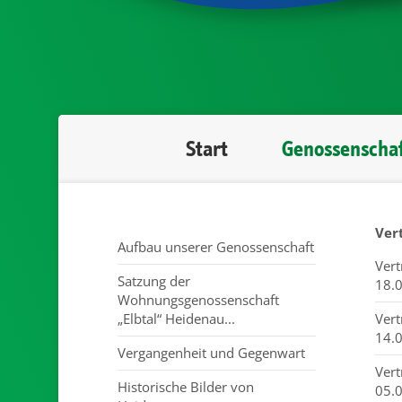
Start
Genossenscha
Ver
Aufbau unserer Genossenschaft
Ver
Satzung der
18.
Wohnungsgenossenschaft
„Elbtal“ Heidenau...
Ver
14.
Vergangenheit und Gegenwart
Ver
Historische Bilder von
05.